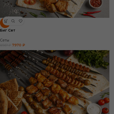
-7%
Биг Сет
Сеты
7970
₽
8567
₽