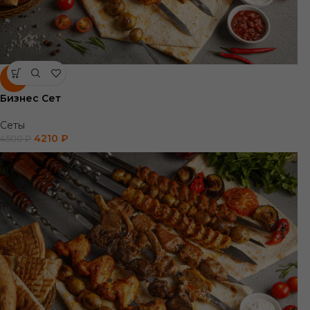
-6%
Бизнес Сет
Сеты
4210
₽
4500
₽