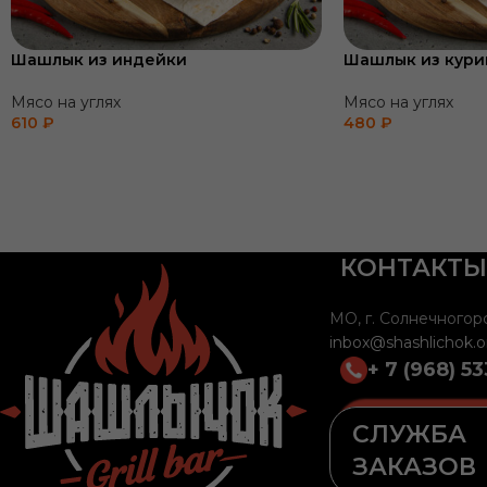
Шашлык из индейки
Шашлык из кури
Мясо на углях
Мясо на углях
610
₽
480
₽
КОНТАКТЫ
МО, г. Солнечногорск
inbox@shashlichok.o
+ 7 (968) 5
СЛУЖБА
ЗАКАЗОВ