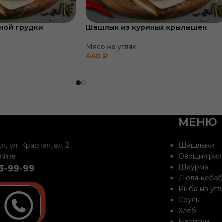
ной грудки
Шашлык из куриных крылышек
Мясо на углях
440
₽
МЕНЮ
, ул. Красная, вл. 2
Шашлыки
nline
Овощи-грил
Шаурма
33-99-99
Люля-кеба
Рыба на угл
Соусы
Хлеб
Напитки