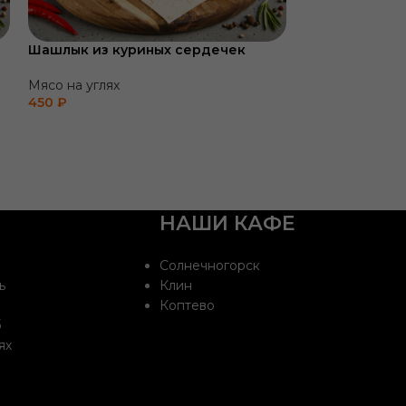
Шашлык из куриных сердечек
Шашлык из св
Мясо на углях
Мясо на углях
450
₽
560
₽
НАШИ КАФЕ
Солнечногорск
ь
Клин
Коптево
б
ях