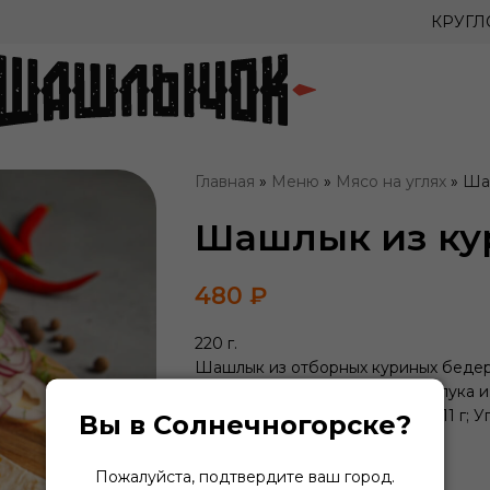
КРУГ
Главная
»
Меню
»
Мясо на углях
»
Ша
Шашлык из ку
480
₽
220 г.
Шашлык из отборных куриных бедер 
Подается на лаваше с миксом лука и
На 100 г. Белки – 21.3 г; Жиры – 11 г;
Вы в Солнечногорске?
-
+
Пожалуйста, подтвердите ваш город.