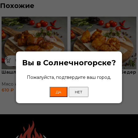
Похожие
Вы в Солнечногорске?
Шашлык из индейки
Шашлык из куриных бедер
Пожалуйста, подтвердите ваш город.
Мясо на углях
Мясо на углях
610
₽
480
₽
ДА
НЕТ