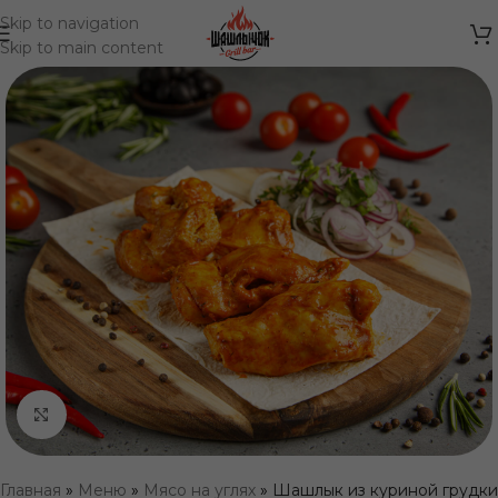
Skip to navigation
Skip to main content
Нажмите, чтобы увеличить
Главная
»
Меню
»
Мясо на углях
»
Шашлык из куриной грудки