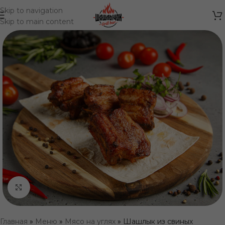
Skip to navigation
Skip to main content
Нажмите, чтобы увеличить
Главная
»
Меню
»
Мясо на углях
»
Шашлык из свиных